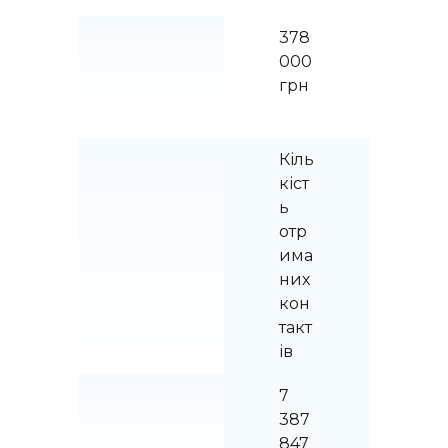
378 
000 
грн
Кіль
кіст
ь 
отр
има
них 
кон
такт
ів
7 
387 
847