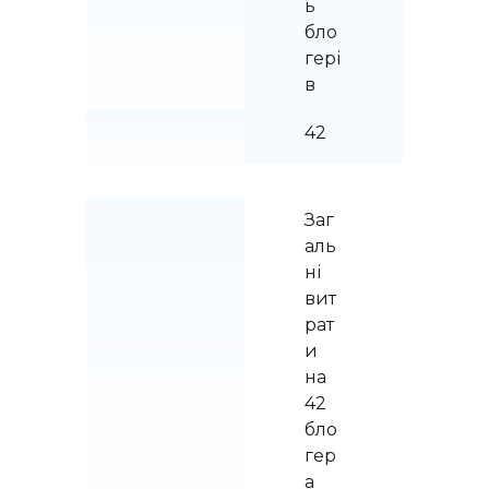
ь 
бло
гері
в
42
Заг
аль
ні 
вит
рат
и 
на 
42 
бло
гер
а