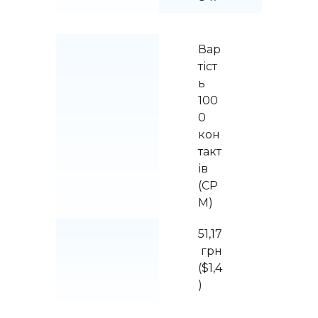
Вар
тіст
ь 
100
0 
кон
такт
ів 
(CP
M)
51,17
 грн 
($1,4
)