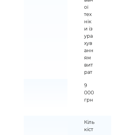
ої 
тех
нік
и із 
ура
хув
анн
ям 
вит
рат
9 
000 
грн
Кіль
кіст