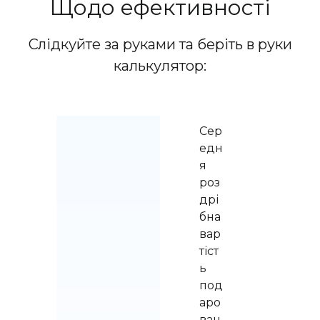
Щодо ефективності
Слідкуйте за руками та беріть в руки
калькулятор:
Сер
едн
я 
роз
дрі
бна 
вар
тіст
ь 
под
аро
ван