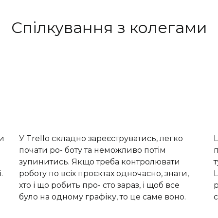
Спілкування з колегами
и
У Trello складно зареєструватись, легко
Ц
почати ро- боту та неможливо потім
зупинитись. Якщо треба контролювати
т
.
роботу по всіх проєктах одночасно, знати,
Ц
хто і що робить про- сто зараз, і щоб все
р
було на одному графіку, то це саме воно.
с