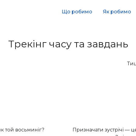
Що робимо
Як робимо
Трекінг часу та завдань
Тиц
к той восьминіг?
Призначати зустрічі — ц