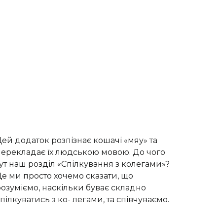
ей додаток розпізнає кошачі «мяу» та
перекладає їх людською мовою. До чого
ут наш розділ «Спілкування з колегами»?
е ми просто хочемо сказати, що
озуміємо, наскільки буває складно
пілкуватись з ко- легами, та співчуваємо.