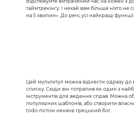
Відстежуйте витрачений час на кожен з 
таймтрекінгу. І нехай вам більше ніхто не с
на 5 хвилин». До речі, усі найкращі функці
Цей мультитул можна віднести одразу до в
списку. Сюди він потрапив як один з най
інструментів для ведення справ. Можна о
популярних шаблонів, або створити власни
todo-лістом неначе грецький бог.