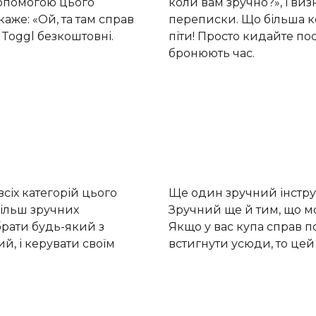
допомогою цього
коли вам зручно?», і ви
каже: «Ой, та там справ
переписки. Що більша ком
ї Toggl безкоштовні.
піти! Просто кидайте по
бронюють час.
сіх категорій цього
Ще один зручний інстру
більш зручних
Зручний ще й тим, що мо
брати будь-який з
Якщо у вас купа справ по
й, і керувати своїм
встигнути усюди, то цей 