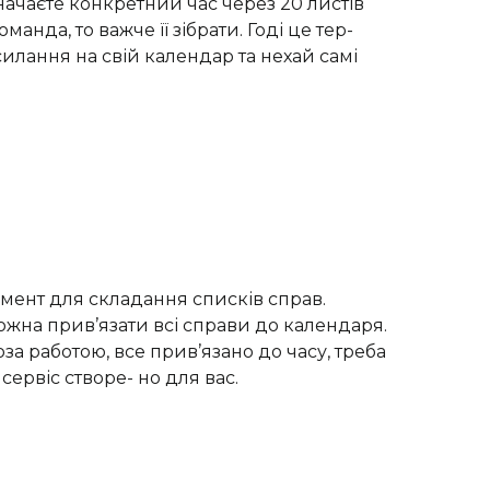
значаєте конкретний час через 20 листів
анда, то важче її зібрати. Годі це тер-
силання на свій календар та нехай самі
мент для складання списків справ.
жна прив’язати всі справи до календаря.
за работою, все прив’язано до часу, треба
сервіс створе- но для вас.